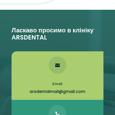
Ласкаво просимо в клініку
АRSDENTAL

Email
arsdentalmail@gmail.com
