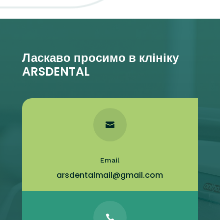
Ласкаво просимо в клініку
АRSDENTAL

Email
arsdentalmail@gmail.com
